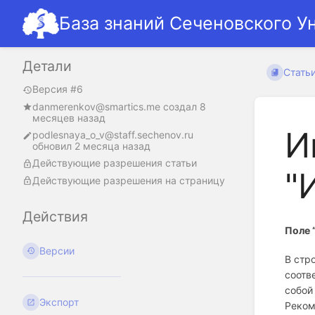
База знаний Сеченовского У
Детали
Стать
Версия #6
danmerenkov@smartics.me
создал
8
месяцев назад
И
podlesnaya_o_v@staff.sechenov.ru
обновил
2 месяца назад
Действующие разрешения статьи
"
Действующие разрешения на страницу
Действия
Поле 
Версии
В стр
соотв
собой
Экспорт
Реком