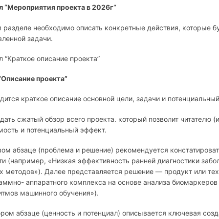
л “Мероприятия проекта в 2026г”
м разделе необходимо описать конкретные действия, которые б
вленной задачи.
л “Краткое описание проекта”
“Описание проекта”
дится краткое описание основной цели, задачи и потенциальны
 дать сжатый обзор всего проекта. который позволит читателю (и
мость и потенциальный эффект.
вом абзаце (проблема и решение) рекомендуется констатирова
ти (например, «Низкая эффективность ранней диагностики забол
х методов»). Далее представляется решение — продукт или тех
аммно- аппаратного комплекса на основе анализа биомаркеров
итмов машинного обучения»).
ором абзаце (ценность и потенциал) описывается ключевая созд