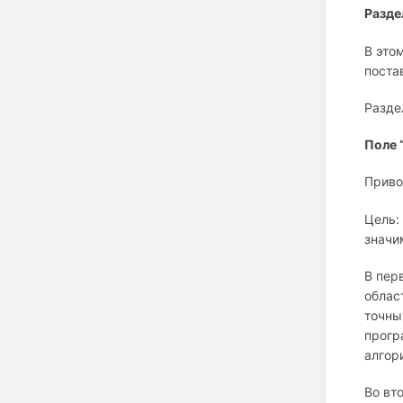
Разде
В это
поста
Разде
Поле 
Приво
Цель:
значи
В пер
облас
точны
прогр
алгор
Во вт