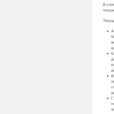
В сто
погра
Текущ
А
б
в
д
Б
д
р
д
В
п
г
д
Г
г
и