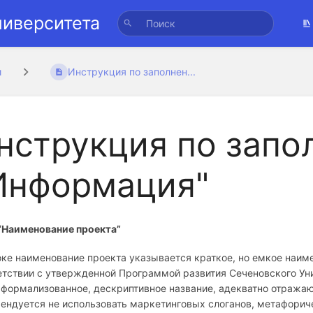
ниверситета
и
Инструкция по заполнен...
нструкция по запо
Информация"
“Наименование проекта”
оке наименование проекта указывается краткое, но емкое наим
етствии с утвержденной Программой развития Сеченовского Ун
 формализованное, дескриптивное название, адекватно отража
ендуется не использовать маркетинговых слоганов, метафорич