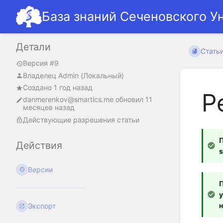
База знаний Сеченовского У
Детали
Стать
Версия #9
Владелец
Admin (Локальный)
Создано 1 год назад
Р
danmerenkov@smartics.me
обновил
11
месяцев назад
Действующие разрешения статьи
Действия
s
Версии
П
у
н
Экспорт