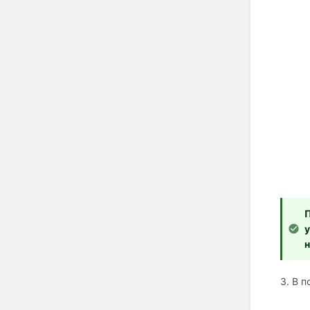
П
у
н
3. В 